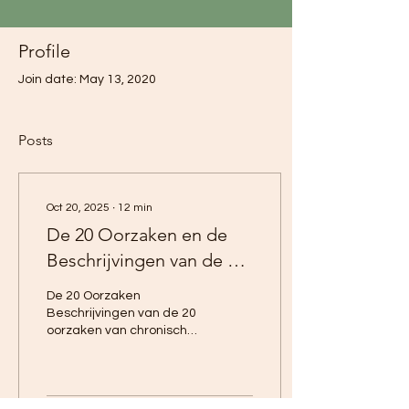
Profile
Join date: May 13, 2020
Posts
Oct 20, 2025
∙
12
min
De 20 Oorzaken en de
Beschrijvingen van de 20
oorzaken van chronische
De 20 Oorzaken
klachten
Beschrijvingen van de 20
oorzaken van chronische
klachten 1 - Schimmels
De oorzaakcategorie
schimmels heeft
betrekking op de