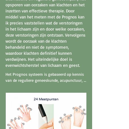
opsporen van oorzaken van klachten en het
inzetten van effectieve therapie.
Door
middel van het meten met de Prognos kan
ik precies vaststellen wat de verstoringen
in het lichaam zijn en door welke oorzaken,
deze verstoringen zijn ontstaan. Vervolgens
wordt de oorzaak van de klachten
behandeld en niet de symptomen,
waardoor klachten definitief kunnen
verdwijnen. Het uiteindelijke doel is
evenwichtsherstel van lichaam en geest.
Het Prognos systeem is gebaseerd op kennis 
van de reguliere geneeskunde, acupunctuur, 
homeopathie, orthomoleculaire geneeskunde, 
ayurveda en vele andere natuurlijke 
geneeswijzen. Het is een unieke innovatieve 
combinatie van 5000 jaar oude Chinese 
wijsheid, gebaseerd op de energiestromen in 
de meridianen en Westerse hightech 
computer technologie, wetenschappelijk 
onderbouwd en geoptimaliseerd door praktijk 